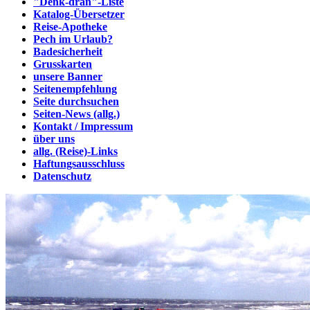
"Denk-dran"-Liste
Katalog-Übersetzer
Reise-Apotheke
Pech im Urlaub?
Badesicherheit
Grusskarten
unsere Banner
Seitenempfehlung
Seite durchsuchen
Seiten-News (allg.)
Kontakt / Impressum
über uns
allg. (Reise)-Links
Haftungsausschluss
Datenschutz