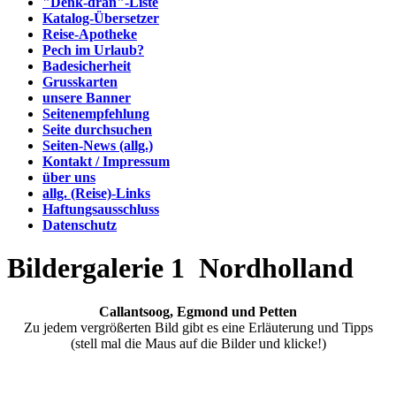
"Denk-dran"-Liste
Katalog-Übersetzer
Reise-Apotheke
Pech im Urlaub?
Badesicherheit
Grusskarten
unsere Banner
Seitenempfehlung
Seite durchsuchen
Seiten-News (allg.)
Kontakt / Impressum
über uns
allg. (Reise)-Links
Haftungsausschluss
Datenschutz
Bildergalerie 1 Nordholland
Callantsoog, Egmond und Petten
Zu jedem vergrößerten Bild gibt es eine Erläuterung und Tipps
(stell mal die Maus auf die Bilder und klicke!)