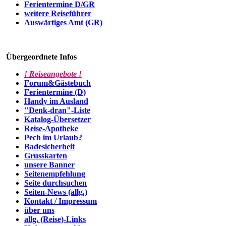
Ferientermine D/GR
weitere Reiseführer
Auswärtiges Amt (GR)
Übergeordnete Infos
! Reiseangebote !
Forum&Gästebuch
Ferientermine (D)
Handy im Ausland
"Denk-dran"-Liste
Katalog-Übersetzer
Reise-Apotheke
Pech im Urlaub?
Badesicherheit
Grusskarten
unsere Banner
Seitenempfehlung
Seite durchsuchen
Seiten-News (allg.)
Kontakt / Impressum
über uns
allg. (Reise)-Links