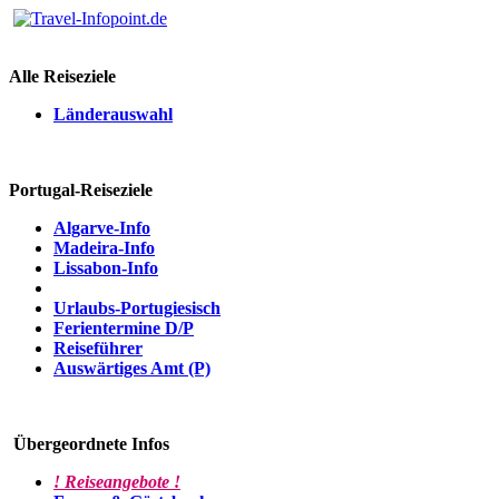
Alle Reiseziele
Länderauswahl
Portugal-Reiseziele
Algarve-Info
Madeira-Info
Lissabon-Info
Urlaubs-Portugiesisch
Ferientermine D/P
Reiseführer
Auswärtiges Amt (P)
Übergeordnete Infos
! Reiseangebote !