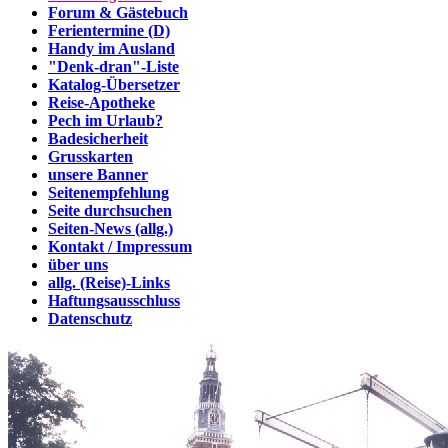
Forum & Gästebuch
Ferientermine (D)
Handy im Ausland
"Denk-dran"-Liste
Katalog-Übersetzer
Reise-Apotheke
Pech im Urlaub?
Badesicherheit
Grusskarten
unsere Banner
Seitenempfehlung
Seite durchsuchen
Seiten-News (allg.)
Kontakt / Impressum
über uns
allg. (Reise)-Links
Haftungsausschluss
Datenschutz