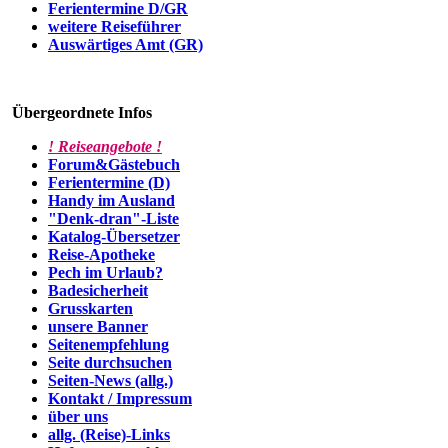
Ferientermine D/GR
weitere Reiseführer
Auswärtiges Amt (GR)
Übergeordnete Infos
! Reiseangebote !
Forum&Gästebuch
Ferientermine (D)
Handy im Ausland
"Denk-dran"-Liste
Katalog-Übersetzer
Reise-Apotheke
Pech im Urlaub?
Badesicherheit
Grusskarten
unsere Banner
Seitenempfehlung
Seite durchsuchen
Seiten-News (allg.)
Kontakt / Impressum
über uns
allg. (Reise)-Links