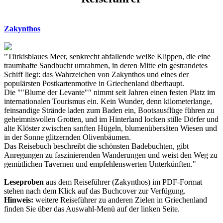
Zakynthos
"Türkisblaues Meer, senkrecht abfallende weiße Klippen, die eine
traumhafte Sandbucht umrahmen, in deren Mitte ein gestrandetes
Schiff liegt: das Wahrzeichen von Zakynthos und eines der
populärsten Postkartenmotive in Griechenland überhaupt.
Die ""Blume der Levante"" nimmt seit Jahren einen festen Platz im
internationalen Tourismus ein. Kein Wunder, denn kilometerlange,
feinsandige Strände laden zum Baden ein, Bootsausflüge führen zu
geheimnisvollen Grotten, und im Hinterland locken stille Dörfer und
alte Klöster zwischen sanften Hügeln, blumenübersäten Wiesen und
in der Sonne glitzernden Olivenbäumen.
Das Reisebuch beschreibt die schönsten Badebuchten, gibt
Anregungen zu faszinierenden Wanderungen und weist den Weg zu
gemütlichen Tavernen und empfehlenswerten Unterkünften."
Leseproben
aus dem Reiseführer (Zakynthos) im PDF-Format
stehen nach dem Klick auf das Buchcover zur Verfügung.
Hinweis:
weitere Reiseführer zu anderen Zielen in Griechenland
finden Sie über das Auswahl-Menü auf der linken Seite.