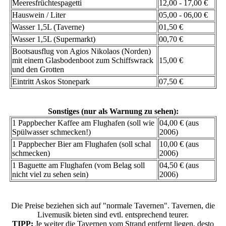
Meeresfrüchtespagetti
12,00 - 17,00 €
Hauswein / Liter
05,00 - 06,00 €
Wasser 1,5L (Taverne)
01,50 €
Wasser 1,5L (Supermarkt)
00,70 €
Bootsausflug von Agios Nikolaos (Norden)
mit einem Glasbodenboot zum Schiffswrack
15,00 €
und den Grotten
Eintritt Askos Stonepark
07,50 €
Sonstiges (nur als Warnung zu sehen):
1 Pappbecher Kaffee am Flughafen (soll wie
04,00 € (aus
Spülwasser schmecken!)
2006)
1 Pappbecher Bier am Flughafen (soll schal
10,00 € (aus
schmecken)
2006)
1 Baguette am Flughafen (vom Belag soll
04,50 € (aus
nicht viel zu sehen sein)
2006)
Die Preise beziehen sich auf "normale Tavernen". Tavernen, die
Livemusik bieten sind evtl. entsprechend teurer.
TIPP:
Je weiter die Tavernen vom Strand entfernt liegen, desto