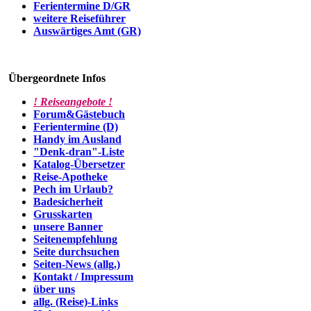
Ferientermine D/GR
weitere Reiseführer
Auswärtiges Amt (GR)
Übergeordnete Infos
! Reiseangebote !
Forum&Gästebuch
Ferientermine (D)
Handy im Ausland
"Denk-dran"-Liste
Katalog-Übersetzer
Reise-Apotheke
Pech im Urlaub?
Badesicherheit
Grusskarten
unsere Banner
Seitenempfehlung
Seite durchsuchen
Seiten-News (allg.)
Kontakt / Impressum
über uns
allg. (Reise)-Links