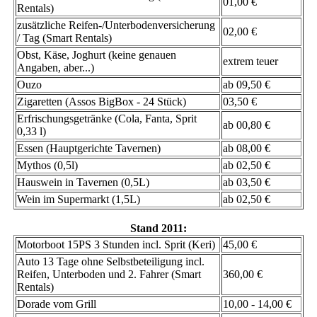
01,00 €
Rentals)
zusätzliche Reifen-/Unterbodenversicherung
02,00 €
/ Tag (Smart Rentals)
Obst, Käse, Joghurt (keine genauen
extrem teuer
Angaben, aber...)
Ouzo
ab 09,50 €
Zigaretten (Assos BigBox - 24 Stück)
03,50 €
Erfrischungsgetränke (Cola, Fanta, Sprit
ab 00,80 €
0,33 l)
Essen (Hauptgerichte Tavernen)
ab 08,00 €
Mythos (0,5l)
ab 02,50 €
Hauswein in Tavernen (0,5L)
ab 03,50 €
Wein im Supermarkt (1,5L)
ab 02,50 €
Stand 2011:
Motorboot 15PS 3 Stunden incl. Sprit (Keri)
45,00 €
Auto 13 Tage ohne Selbstbeteiligung incl.
Reifen, Unterboden und 2. Fahrer (Smart
360,00 €
Rentals)
Dorade vom Grill
10,00 - 14,00 €