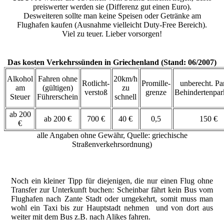
preiswerter werden sie (Differenz gut einen Euro).
Desweiteren sollte man keine Speisen oder Getränke am
Flughafen kaufen (Ausnahme vielleicht Duty-Free Bereich).
Viel zu teuer. Lieber vorsorgen!
Das kosten Verkehrssünden in Griechenland (Stand: 06/2007)
Alkohol
Fahren ohne
20km/h
Rotlicht-
Promille-
unberecht. Pa
am
(gültigen)
zu
verstoß
grenze
Behindertenpar
Steuer
Führerschein
schnell
ab 200
ab 200 €
700 €
40 €
0,5
150 €
€
alle Angaben ohne Gewähr, Quelle: griechische
Straßenverkehrsordnung)
Noch ein kleiner Tipp für diejenigen, die nur einen Flug ohne
Transfer zur Unterkunft buchen: Scheinbar fährt kein Bus vom
Flughafen nach Zante Stadt oder umgekehrt, somit muss man
wohl ein Taxi bis zur Hauptstadt nehmen und von dort aus
weiter mit dem Bus z.B. nach Alikes fahren.