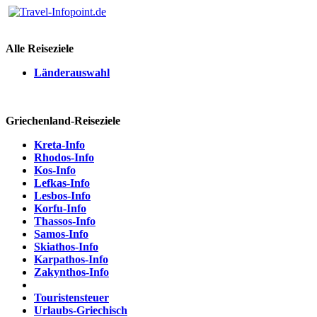
Alle Reiseziele
Länderauswahl
Griechenland-Reiseziele
Kreta-Info
Rhodos-Info
Kos-Info
Lefkas-Info
Lesbos-Info
Korfu-Info
Thassos-Info
Samos-Info
Skiathos-Info
Karpathos-Info
Zakynthos-Info
Touristensteuer
Urlaubs-Griechisch