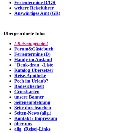
Ferientermine D/GR
weitere Reiseführer
Auswärtiges Amt (GR)
Übergeordnete Infos
! Reiseangebote !
Forum&Gästebuch
Ferientermine (D)
Handy im Ausland
"Denk-dran"-Liste
Katalog-Übersetzer
Reise-Apotheke
Pech im Urlaub?
Badesicherheit
Grusskarten
unsere Banner
Seitenempfehlung
Seite durchsuchen
Seiten-News (allg.)
Kontakt / Impressum
über uns
allg. (Reise)-Links