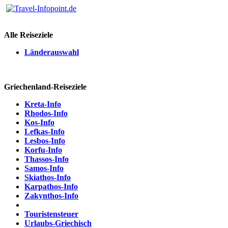
Alle Reiseziele
Länderauswahl
Griechenland-Reiseziele
Kreta-Info
Rhodos-Info
Kos-Info
Lefkas-Info
Lesbos-Info
Korfu-Info
Thassos-Info
Samos-Info
Skiathos-Info
Karpathos-Info
Zakynthos-Info
Touristensteuer
Urlaubs-Griechisch