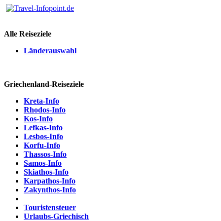
Alle Reiseziele
Länderauswahl
Griechenland-Reiseziele
Kreta-Info
Rhodos-Info
Kos-Info
Lefkas-Info
Lesbos-Info
Korfu-Info
Thassos-Info
Samos-Info
Skiathos-Info
Karpathos-Info
Zakynthos-Info
Touristensteuer
Urlaubs-Griechisch