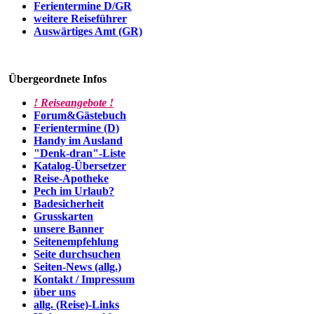
Ferientermine D/GR
weitere Reiseführer
Auswärtiges Amt (GR)
Übergeordnete Infos
! Reiseangebote !
Forum&Gästebuch
Ferientermine (D)
Handy im Ausland
"Denk-dran"-Liste
Katalog-Übersetzer
Reise-Apotheke
Pech im Urlaub?
Badesicherheit
Grusskarten
unsere Banner
Seitenempfehlung
Seite durchsuchen
Seiten-News (allg.)
Kontakt / Impressum
über uns
allg. (Reise)-Links