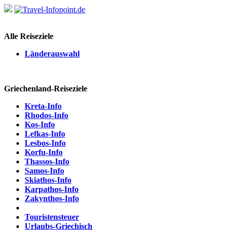
Alle Reiseziele
Länderauswahl
Griechenland-Reiseziele
Kreta-Info
Rhodos-Info
Kos-Info
Lefkas-Info
Lesbos-Info
Korfu-Info
Thassos-Info
Samos-Info
Skiathos-Info
Karpathos-Info
Zakynthos-Info
Touristensteuer
Urlaubs-Griechisch