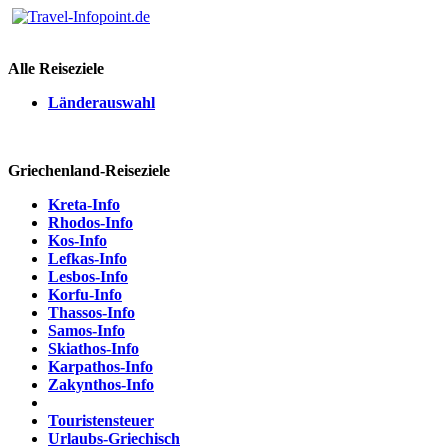
Alle Reiseziele
Länderauswahl
Griechenland-Reiseziele
Kreta-Info
Rhodos-Info
Kos-Info
Lefkas-Info
Lesbos-Info
Korfu-Info
Thassos-Info
Samos-Info
Skiathos-Info
Karpathos-Info
Zakynthos-Info
Touristensteuer
Urlaubs-Griechisch