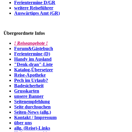
Ferientermine D/GR
weitere Reiseführer
Auswärtiges Amt (GR)
Übergeordnete Infos
! Reiseangebote !
Forum&Gästebuch
Ferientermine (D)
Handy im Ausland
"Denk-dran"-Liste
Katalog-Übersetzer
Reise-Apotheke
Pech im Urlaub?
Badesicherheit
Grusskarten
unsere Banner
Seitenempfehlung
Seite durchsuchen
Seiten-News (allg.)
Kontakt / Impressum
über uns
allg. (Reise)-Links