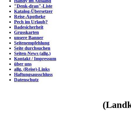
Handy im Ausland
"Denk-dran"-Liste
Katalog-Übersetzer
Reise-Apotheke
Pech im Urlaub?
Badesicherheit
Grusskarten
unsere Banner
Seitenempfehlung
Seite durchsuchen
Seiten-News (allg.)
Kontakt / Impressum
über uns
allg. (Reise)-Links
Haftungsausschluss
Datenschutz
(Landk